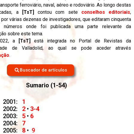
ransporte ferroviário, naval, aéreo e rodoviário. Ao longo destas
cadas, a
[TsT]
contou com sete
conselhos editoriais
,
por várias dezenas de investigadores, que editaram
cinquenta
ro
números onde foi publicada uma parte relevante da
ção sobre este tema.
2022, a
[TsT]
está integrada no Portal de Revistas da
idade de Valladolid, ao qual se pode aceder através
ação
.
Buscador de artículos
Sumario (1-54)
2001:
1
2002:
2
•
3
-4
2003:
5
•
6
2004:
7
2005:
8
•
9