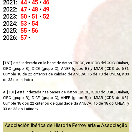
2021
:
44
•
45
•
46
2022:
47
•
48
•
49
2023:
50
•
51
•
52
2024:
53
•
54
2025:
55
•
56
2026:
57
•
[TST]
está indexada en la base de datos EBSCO, en ISOC del CSIC, Dialnet,
CIRC (grupo B), DICE (grupo C), ANEP (grupo B) y MIAR (ICDS de 6,3).
Cumple 18 de 22 criterios de calidad de ANECA, 16 de 18 de CNEAI, y 33
de 33 de Latindex.
A
[TST]
está indexada nas bases de datos EBSCO, ISOC do CSIC, Dialnet,
CIRC (grupo B), DICE (grupo C), ANEP (grupo B) e MIAR (ICDS de 6,3).
Cumple 18 dos 22 criterios de qualidade da ANECA, 16 de 18 do CNEAI, y
33 de 33 do Latindex.
Asociación Ibérica de Historia Ferroviaria ■ Associação