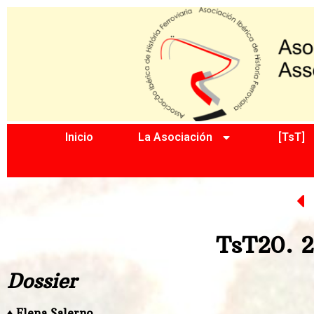
Inicio
La Asociación
[TsT]
TsT20. 2
Dossier
♦ Elena Salerno