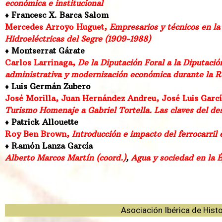
económica e institucional
♦ Francesc X. Barca Salom
Mercedes Arroyo Huguet,
Empresarios y técnicos en la e
Hidroeléctricas del Segre (1909-1988)
♦ Montserrat Gárate
Carlos Larrinaga,
De la Diputación Foral a la Diputaci
administrativa y modernización económica durante la R
♦ Luis Germán Zubero
José Morilla, Juan Hernández Andreu, José Luis García
Turismo Homenaje a Gabriel Tortella. Las claves del des
♦ Patrick Allouette
Roy Ben Brown,
Introducción e impacto del ferrocarril 
♦ Ramón Lanza García
Alberto Marcos Martín (coord.)
,
Agua y sociedad en la
Asociación Ibérica de Histo