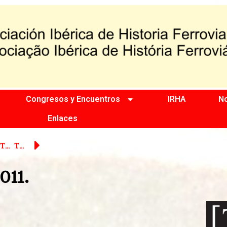
Congresos y Encuentros
IRHA
No
Enlaces
TST19
TST21
011.