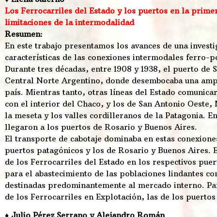
Los Ferrocarriles del Estado y los puertos en la prime
limitaciones de la intermodalidad
Resumen:
En este trabajo presentamos los avances de una investi
características de las conexiones intermodales ferro-por
Durante tres décadas, entre 1908 y 1938, el puerto de S
Central Norte Argentino, donde desembocaba una ampli
país. Mientras tanto, otras líneas del Estado comunic
con el interior del Chaco, y los de San Antonio Oest
la meseta y los valles cordilleranos de la Patagonia. En
llegaron a los puertos de Rosario y Buenos Aires.
El transporte de cabotaje dominaba en estas conexione
puertos patagónicos y los de Rosario y Buenos Aires. E
de los Ferrocarriles del Estado en los respectivos pu
para el abastecimiento de las poblaciones lindantes co
destinadas predominantemente al mercado interno. Para
de los Ferrocarriles en Explotación, las de los puertos 
♦ Julio Pérez Serrano y Alejandro Román