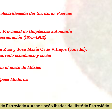
lectrificación del territorio. Fuerzas
ón Provincial de Guipúzcoa: autonomía
estauración (1875-1902)
 Ruiz y José María Ortiz Villajos (coords.),
arrollo económico y social
en el norte de México
 Época Moderna
ria Ferroviaria ■ Associação Ibérica de História Ferroviári