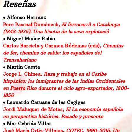
Reseñas
♦ Alfonso Herranz
Pere Pascual Domènech,
El ferrocarril a Catalunya
(1848-1935). Una hisotia de la seva explotació
♦ Miguel Muñoz Rubio
Carlos Barciela y Carmen Ródemas (eds)
,
Chemins
de fer, chemins de sable: los españoles del
Transahariano
♦ Martín Cuesta
Jorge L. Chinea,
Raza y trabajo en el Caribe
hispánico: los inmigrantes de las Indias Occidentales
en Puerto Rico durante el ciclo agro-exportador, 1800-
1850
♦ Leonardo Caruana de las Cagigas
Jordi Maluquer de Motes,
El La economía española
en perspectiva histórica. Pasado y presente
♦ Mar Cebrián Villar
José María Ortiz-Villajos,
COTEC, 1990-2015. Un