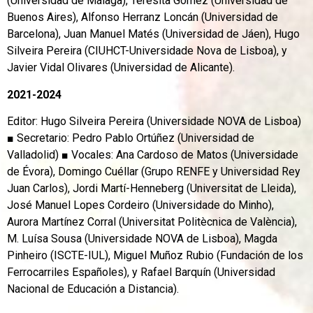
(Universidad de Málaga), Teresita Gómez (Universidad de
Buenos Aires), Alfonso Herranz Loncán (Universidad de
Barcelona), Juan Manuel Matés (Universidad de Jáen), Hugo
Silveira Pereira (CIUHCT-Universidade Nova de Lisboa), y
Javier Vidal Olivares (Universidad de Alicante).
2021-2024
Editor: Hugo Silveira Pereira (Universidade NOVA de Lisboa)
■ Secretario: Pedro Pablo Ortúñez (Universidad de
Valladolid) ■ Vocales: Ana Cardoso de Matos (Universidade
de Évora), Domingo Cuéllar (Grupo RENFE y Universidad Rey
Juan Carlos), Jordi Martí-Henneberg (Universitat de Lleida),
José Manuel Lopes Cordeiro (Universidade do Minho),
Aurora Martínez Corral (Universitat Politècnica de València),
M. Luísa Sousa (Universidade NOVA de Lisboa), Magda
Pinheiro (ISCTE-IUL), Miguel Muñoz Rubio (Fundación de los
Ferrocarriles Españoles), y Rafael Barquín (Universidad
Nacional de Educación a Distancia).