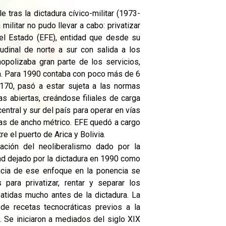
tras la dictadura cívico-militar (1973-
ilitar no pudo llevar a cabo: privatizar
del Estado (EFE), entidad que desde su
dinal de norte a sur con salida a los
opolizaba gran parte de los servicios,
via. Para 1990 contaba con poco más de 6
170, pasó a estar sujeta a las normas
as abiertas, creándose filiales de carga
ntral y sur del país para operar en vías
 las de ancho métrico. EFE quedó a cargo
re el puerto de Arica y Bolivia.
ación del neoliberalismo dado por la
dad dejado por la dictadura en 1990 como
encia de ese enfoque en la ponencia se
para privatizar, rentar y separar los
batidas mucho antes de la dictadura. La
e recetas tecnocráticas previos a la
. Se iniciaron a mediados del siglo XIX