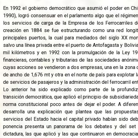
En 1992 el gobierno democrático que asumió el poder en Chile 
1990), logró consensuar en el parlamento algo que el régimen m
los servicios de carga de la Empresa de los Ferrocarriles 
creación en 1884 se fue estructurando como una red longitu
principales puertos, la cual para mediados del siglo XX mon
salvo una línea privada entre el puerto de Antofagasta y Boli
mil kilómetros y en 1992 con la promulgación de la Ley 19
financieras, contables y tributarias de las sociedades anónim
cuyas acciones se vendieron a dos empresas, una en la zona ce
de ancho de 1,676 mt y otra en el norte de país para explotar
de servicios de pasajeros y la administración del ferrocarril ent
Lo anterior ha sido explicado como parte de la profundiz
transición democrática, que aplicó el principio de subsidiarie
norma constitucional poco antes de dejar el poder. A difer
desarrolla una explicación que plantea que las propuestas 
servicios del Estado hacia el capital privado habían sido de
ponencia presenta un panorama de los debates y del set d
dictadura, las que aplicó y las que continuaron en democracia