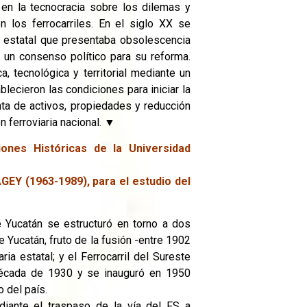
 en la tecnocracia sobre los dilemas y
 los ferrocarriles. En el siglo XX se
 estatal que presentaba obsolescencia
de un consenso político para su reforma.
 tecnológica y territorial mediante un
ecieron las condiciones para iniciar la
enta de activos, propiedades y reducción
n ferroviaria nacional. ▼
iones Históricas de la Universidad
AGEY (1963-1989), para el estudio del
de Yucatán se estructuró en torno a dos
 Yucatán, fruto de la fusión -entre 1902
ia estatal; y el Ferrocarril del Sureste
 década de 1930 y se inauguró en 1950
o del país.
diante el traspaso de la vía del FS a