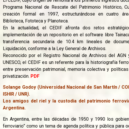
El CEDIF, cuyo origen se remonta a los primeros ingresos doc
Programa Nacional de Rescate del Patrimonio Histórico, Cul
creación formal en 1997, estructurándose en cuatro área
Biblioteca, Fototeca y Planoteca.
En la actualidad, el CEDIF afronta dos retos estratégico
implementación de un repositorio en el software libre Tainaca
transferencia secundaria de 10.4 km lineales de docu
Liquidación, conforme a la Ley General de Archivos.
Reconocido por el Registro Nacional de Archivos del AGN
UNESCO, el CEDIF es un referente para la historiografía ferrovi
entre preservación patrimonial, memoria colectiva y políticas
privatización.
PDF
Solange Godoy (Universidad Nacional de San Martín / CO
ISHIR / UNR
)
.
Los amigos del riel y la custodia del patrimonio ferrovi
Argentina.
En Argentina, entre las décadas de 1950 y 1990 los gobiern
ferroviario” como un tema de agenda política y pública para 