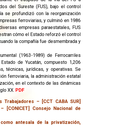
dos del Sureste (FUS), bajo el control
vía se profundizó con la reorganización
empresas ferroviarias, y culminó en 1986
 diversas empresas paraestatales, FUS
estran cómo el Estado reforzó el control
8, cuando la compañía fue desmembrada y
umental (1963-1989) de Ferrocarriles
l Estado de Yucatán, compuesto 1,206
, técnicas, jurídicas, y operativas. Se
ón ferroviaria, la administración estatal
ización, en el contexto de las dinámicas
iglo XX.
PDF
os Trabajadores – [CCT CABA SUR]
 – [CONICET] Consejo Nacional de
 como antesala de la privatización,