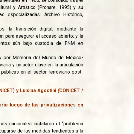
umentales en 1988, se consolidó tras el
tural y Artístico (Pronare, 1995) y su
s especializadas: Archivo Histórico,
s: la transición digital, mediante la
n para asegurar el acceso abierto; y la
mentos aún bajo custodia de FNM en
 y por Memoria del Mundo de México-
aria y un actor clave en la articulación
 públicas en el sector ferroviario post-
NICET) y Luisina Agostini
(
CONICET /
ario luego de las privatizaciones en
os nacionales instalaron el “problema
ocuparse de las medidas tendientes a la