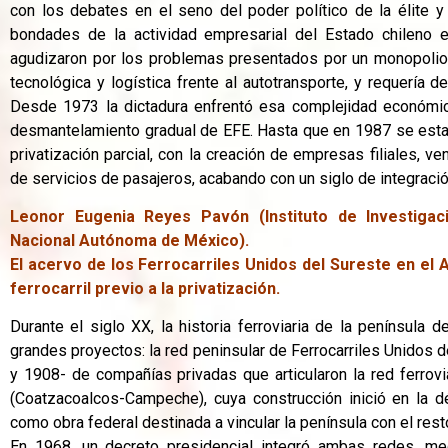
con los debates en el seno del poder político de la élite y
bondades de la actividad empresarial del Estado chileno en
agudizaron por los problemas presentados por un monopolio
tecnológica y logística frente al autotransporte, y requería 
Desde 1973 la dictadura enfrentó esa complejidad económica,
desmantelamiento gradual de EFE. Hasta que en 1987 se establ
privatización parcial, con la creación de empresas filiales, v
de servicios de pasajeros, acabando con un siglo de integració
Leonor Eugenia Reyes Pavón (Instituto de Investigac
Nacional Autónoma de México).
El acervo de los Ferrocarriles Unidos del Sureste en el 
ferrocarril previo a la privatización.
Durante el siglo XX, la historia ferroviaria de la península 
grandes proyectos: la red peninsular de Ferrocarriles Unidos de
y 1908- de compañías privadas que articularon la red ferroviar
(Coatzacoalcos-Campeche), cuya construcción inició en la
como obra federal destinada a vincular la península con el rest
En 1968, un decreto presidencial integró ambas redes, me