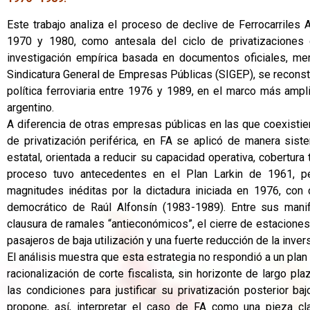
Este trabajo analiza el proceso de declive de Ferrocarriles
1970 y 1980, como antesala del ciclo de privatizaciones 
investigación empírica basada en documentos oficiales, m
Sindicatura General de Empresas Públicas (SIGEP), se reconstr
política ferroviaria entre 1976 y 1989, en el marco más amp
argentino.
A diferencia de otras empresas públicas en las que coexisti
de privatización periférica, en FA se aplicó de manera sist
estatal, orientada a reducir su capacidad operativa, cobertura 
proceso tuvo antecedentes en el Plan Larkin de 1961, pe
magnitudes inéditas por la dictadura iniciada en 1976, con 
democrático de Raúl Alfonsín (1983-1989). Entre sus mani
clausura de ramales “antieconómicos”, el cierre de estaciones 
pasajeros de baja utilización y una fuerte reducción de la invers
El análisis muestra que esta estrategia no respondió a un plan
racionalización de corte fiscalista, sin horizonte de largo pla
las condiciones para justificar su privatización posterior ba
propone, así, interpretar el caso de FA como una pieza 