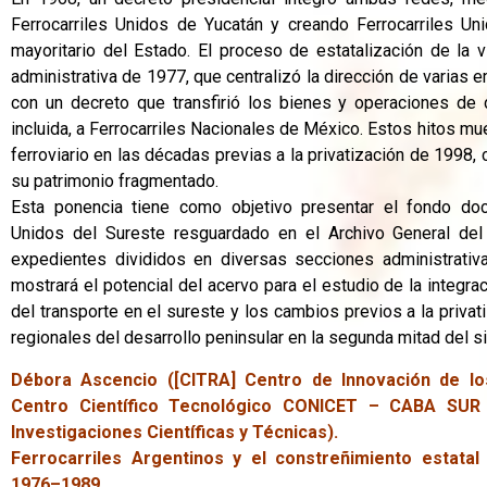
Ferrocarriles Unidos de Yucatán y creando Ferrocarriles Uni
mayoritario del Estado. El proceso de estatalización de la 
administrativa de 1977, que centralizó la dirección de varias 
con un decreto que transfirió los bienes y operaciones de
incluida, a Ferrocarriles Nacionales de México. Estos hitos mu
ferroviario en las décadas previas a la privatización de 199
su patrimonio fragmentado.
Esta ponencia tiene como objetivo presentar el fondo doc
Unidos del Sureste resguardado en el Archivo General de
expedientes divididos en diversas secciones administrativas
mostrará el potencial del acervo para el estudio de la integraci
del transporte en el sureste y los cambios previos a la privat
regionales del desarrollo peninsular en la segunda mitad del s
Débora Ascencio ([CITRA] Centro de Innovación de l
Centro Científico Tecnológico CONICET – CABA SUR
Investigaciones Científicas y Técnicas).
Ferrocarriles Argentinos y el constreñimiento estatal
1976–1989.