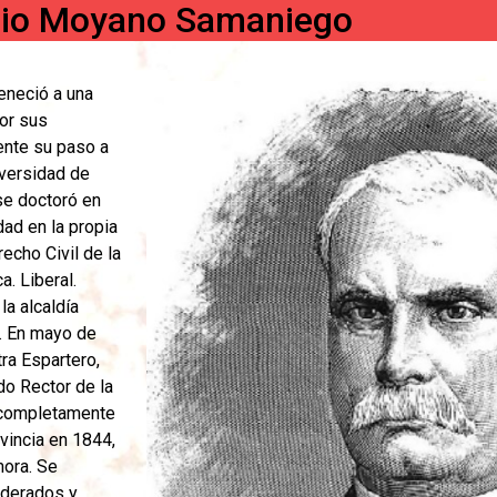
dio Moyano Samaniego
eneció a una
por sus
nte su paso a
niversidad de
se doctoró en
ad en la propia
echo Civil de la
. Liberal.
la alcaldía
d. En mayo de
tra Espartero,
do Rector de la
a completamente
vincia en 1844,
mora. Se
moderados y