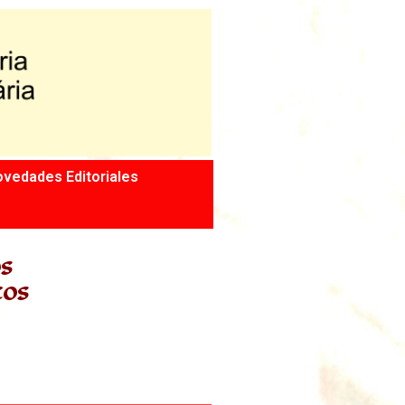
vedades Editoriales
os
cos