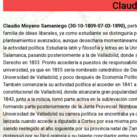
Clau
Claudio Moyano Samaniego
(30-10-1809-07-03-1890),
pert
familia de ideas liberales, ya como estudiante se distinguiría 
planteamientos avanzados, aunque desecharía momentáneame
la actividad política. Estudiaría latín y filosofía y letras en la U
Salamanca, pasando posteriormente a la de Valladolid, donde 
Derecho en 1833. Pronto accedería a puestos de responsabilid
universidad, ya que en 1835 sería nombrado catedrático de Der
Universidad de Valladolid, y poco después de Economía Política
También comenzaría su actividad política al acceder en 1841 a 
constitucional de Valladolid, donde alcanzaría gran popularida
1843, junto a la milicia, tomó parte activa en la sublevación con
formando parte posteriormente de la Junta Provincial. Nombra
Universidad de Valladolid su carrera política se encontraba y
lanzada cuando accede a diputado a Cortes por esa misma pro
siendo reelegido al año siguiente por su provincia natal de Za
distinguió por su fácil oratoria y su talante conciliador entre 