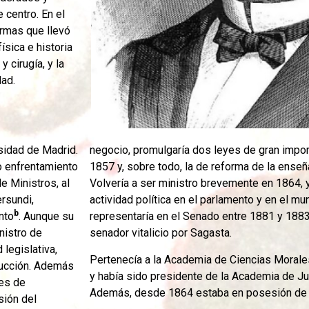
 centro. En el
ormas que llevó
ísica e historia
 cirugía, y la
dad.
sidad de Madrid.
negocio, promulgaría dos leyes de gran importa
ro enfrentamiento
1857 y, sobre todo, la de reforma de la ense
e Ministros, al
Volvería a ser ministro brevemente en 1864, 
ersundi,
actividad política en el parlamento y en el mun
b
nto
. Aunque su
representaría en el Senado entre 1881 y 1883. En 1886 sería nombrado
nistro de
senador vitalicio por Sagasta.
legislativa,
Pertenecía a la Academia de Ciencias Morale
trucción. Además
y había sido presidente de la Academia de Ju
es de
Además, desde 1864 estaba en posesión de la
sión del