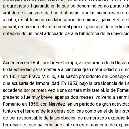
progresistas, figurando en lo que se denominó como partido de
ámbito de la universidad se distinguió por las numerosas ref
a cabo, estableciendo un laboratorio de química, gabinetes de f
natural, renovando el instrumental para el gabinete de medicina y
dotación de un local adecuado para la biblioteca de la universi
Accedería en 1850, por breve tiempo, al rectorado de la Univer
En la actividad parlamentaria alcanzaría gran notoriedad su du
en 1851 con Bravo Murillo, a la sazón presidente del Consejo d
que acusaría de inmoralidad. En 1853, bajo la presidencia de L
accedería por primera vez a una cartera ministerial, la de Fome
presencia fue muy breve, apenas dos meses, volvería a ser mi
Fomento en 1856, con Narváez, en un periodo de gran actividad 
tanto en el terreno de las obras públicas como en el de la ins
de ser responsable de la aprobación de numerosos expedient
ferrocarriles que salieron adelante en este momento de expan