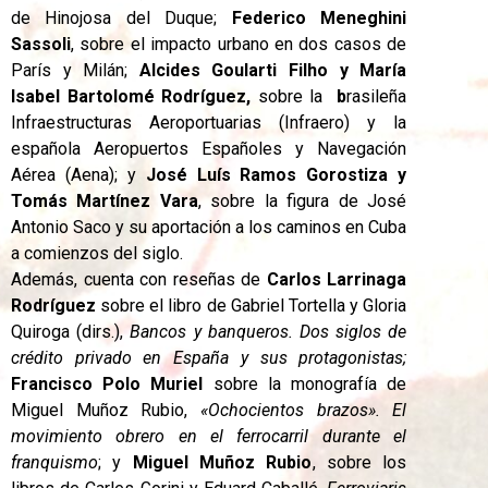
de Hinojosa del Duque;
Federico Meneghini
Sassoli
, sobre el impacto urbano en dos casos de
París y Milán;
Alcides Goularti Filho y María
Isabel Bartolomé Rodríguez,
sobre la
b
rasileña
Infraestructuras Aeroportuarias (Infraero) y la
española Aeropuertos Españoles y Navegación
Aérea (Aena); y
José Luís Ramos Gorostiza y
Tomás Martínez Vara
, sobre la figura de José
Antonio Saco y su aportación a los caminos en Cuba
a comienzos del siglo.
Además, cuenta con reseñas de
Carlos Larrinaga
Rodríguez
sobre el libro de Gabriel Tortella y Gloria
Quiroga (dirs.),
Bancos y banqueros. Dos siglos de
crédito privado en España y sus protagonistas;
Francisco Polo Muriel
sobre la monografía de
Miguel Muñoz Rubio,
«Ochocientos brazos». El
movimiento obrero en el ferrocarril durante el
franquismo
; y
Miguel Muñoz Rubio
, sobre los