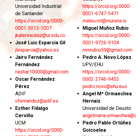
Universidad Industrial
https://orcid.org/0000-
de Santander
0001-6747-5471
https://orcid.org/0000-
mateu.mt@murena.io
0001-5013-1007
Miguel Muñoz Rubio
jkaterinediaz@ut.edu.co
https://orcid.org/0000-
José Luis Esparcia Gil
0001-9726-910X
jlesparcia@yahoo.es
mmrubio59@gmail.com
Jairo Fernández
Pedro A. Novo López
Fernández
UPV/EHU
nashar10000@gmail.com
https://orcid.org/0000-
Oscar Fernández
0002-2746-9453
Pérez
pedro.novo@ehu.eus
ADIF
Angel Mª Ormaechea
ofernandez@adif.es
Hernaiz
Esther Fidalgo
Universidad de Deusto
Cerviño
angelmaria.ormaechea@d
UCM
Pedro Pablo Ortúñez
https://orcid.org/0000-
Goicoelea