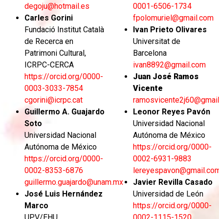
degoju@hotmail.es
0001-6506-1734
Carles Gorini
fpolomuriel@gmail.com
Fundació Institut Català
Ivan Prieto Olivares
de Recerca en
Universitat de
Patrimoni Cultural,
Barcelona
ICRPC-CERCA
ivan8892@gmail.com
https://orcid.org/0000-
Juan José Ramos
0003-3033-7854
Vicente
cgorini@icrpc.cat
ramosvicente2j60@gmai
Guillermo A. Guajardo
Leonor Reyes Pavón
Soto
Universidad Nacional
Universidad Nacional
Autónoma de México
Autónoma de México
https://orcid.org/0000-
https://orcid.org/0000-
0002-6931-9883
0002-8353-6876
lereyespavon@gmail.co
guillermo.guajardo@unam.mx
Javier Revilla Casado
José Luis Hernández
Universidad de León
Marco
https://orcid.org/0000-
UPV/EHU
0002-1115-1520