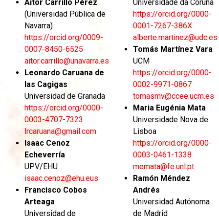
Aitor Carrillo Pérez
Universidade da Coruña
(Universidad Pública de
https://orcid.org/0000-
Navarra)
0001-7267-386X
https://orcid.org/0009-
alberte.martinez@udc.es
0007-8450-6525
Tomás Martínez Vara
aitor.carrillo@unavarra.es
UCM
Leonardo Caruana de
https://orcid.org/0000-
las Cagigas
0002-9971-0867
Universidad de Granada
tomasmv@ccee.ucm.es
https://orcid.org/0000-
Maria Eugénia Mata
0003-4707-7323
Universidade Nova de
lrcaruana@gmail.com
Lisboa
Isaac Cenoz
https://orcid.org/0000-
Echeverría
0003-0461-1338
UPV/EHU
memata@fe.unl.pt
isaac.cenoz@ehu.eus
Ramón Méndez
Francisco Cobos
Andrés
Arteaga
Universidad Autónoma
Universidad de
de Madrid