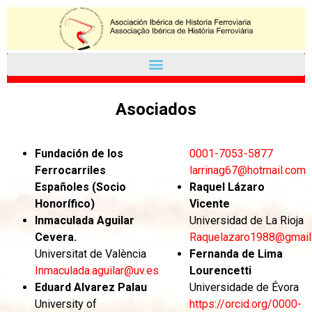
Asociados
Fundación de los
0001-7053-5877
Ferrocarriles
larrinag67@hotmail.com
Españoles (Socio
Raquel Lázaro
Honorífico)
Vicente
Inmaculada Aguilar
Universidad de La Rioja
Cevera.
Raquelazaro1988@gmail
Universitat de València
Fernanda de Lima
Inmaculada.aguilar@uv.es
Lourencetti
Eduard Alvarez Palau
Universidade de Évora
University of
https://orcid.org/0000-