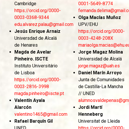
Cambridge
0001-5649-8774
https://orcid.org/0000-
fernanda.delima@gmail.
0003-0368-9344
Olga Macías Muñoz
edu.alvarez.palau@gmail.com
UPV/EHU
Jesús Enrique Arnaiz
https://orcid.org/0000-
Universdad de Alcalá
0003-4248-208X
de Henares
mariaolga.macias@ehu.e
Magda de Avelar
Jorge Magaz Molina
Pinheiro. ISCTE
Universidad de Alcalá
Instituto Universitário
jorge.magaz@uah.es
de Lisboa
Daniel Marín Arroyo
https://orcid.org/0000-
Junta de Comunidades
0003-2816-3998
de Castilla-La Mancha
magda.pinheiro@iscte.pt
// UNED
Valentín Ayala
alumnosvaldepenas@gma
Alarcón
Jordi Martí
valentino1465@gmail.com
Henneberg
Rafael Barquín Gil
Universitat de Lleida
UNED
https://orcid.org/0000-