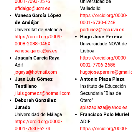
0001-7093-3576
Universidad de
efidalgo@ucm.es
Valladolid
Vanesa García López
https://orcid.org/0000-
de Andújar
0001-6730-6248
Universitat de València
portunez@eco.uva.es
https://orcid.org/0009-
Hugo Jose Pereira
0008-2088-046X
Universidade NOVA de
vanesa.garcia@uv.es
Lisboa
Joaquín García Raya
https://orcid.org/0000-
Adif
0002-7706-2686
jogaya@hotmail.com
hugojose.pereira@gmail
Juan Luis Gómez
Antonio Plaza Plaza
Testillano
Instituto de Educación
j.luis.gomez.t@hotmail.com
Secundaria “Blas de
Deborah González
Otero”
Jurado
aplazaplaza@yahoo.es
Universidad de Málaga
Francisco Polo Muriel
https://orcid.org/0000-
ADIF
0001-7630-6274
https://orcid.org/0000-