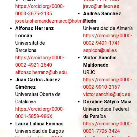
https://orcid.org/0000-
jrevc@unileon.es
0003-3675-2135
Andrés Sanchez
joseluishernandezmarco@hotmail.es
Picón
Alfonso Herranz
Universidad de Almería
Loncán
https://orcid.org/0000-
Universitat de
0002-9401-1741
Barcelona
aspicon@ual.es
https://orcid.org/0000-
Víctor Sanchis
0002-4921-2640
Maldonado
alfonso.herranz@ub.edu
URJC
Juan Carlos Juárez
https://orcid.org/0000-
Giménez
0002-9910-2167
Universitat Oberta de
victor.sanchis@urjc.es
Catalunya
Doralice Sátyro Maia
https://orcid.org/0000-
Universidade Federal
0001-5859-986X
da Paraíba
Laura Lalana Encinas
https://orcid.org/0000-
Universidad de Burgos
0001-7705-3424