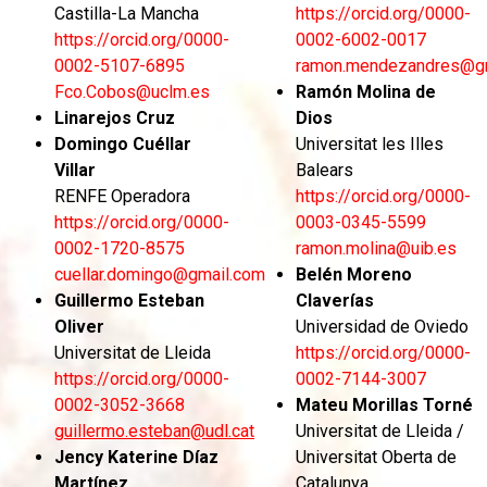
Castilla-La Mancha
https://orcid.org/0000-
https://orcid.org/0000-
0002-6002-0017
0002-5107-6895
ramon.mendezandres@g
Fco.Cobos@uclm.es
Ramón Molina de
Linarejos Cruz
Dios
Domingo Cuéllar
Universitat les Illes
Villar
Balears
RENFE Operadora
https://orcid.org/0000-
https://orcid.org/0000-
0003-0345-5599
0002-1720-8575
ramon.molina@uib.es
cuellar.domingo@gmail.com
Belén Moreno
Guillermo Esteban
Claverías
Oliver
Universidad de Oviedo
Universitat de Lleida
https://orcid.org/0000-
https://orcid.org/0000-
0002-7144-3007
0002-3052-3668
Mateu Morillas Torné
guillermo.esteban@udl.cat
Universitat de Lleida /
Jency Katerine Díaz
Universitat Oberta de
Martínez
Catalunya