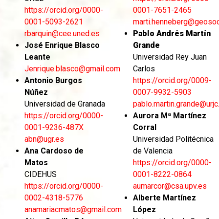
https://orcid.org/0000-
0001-7651-2465
0001-5093-2621
marti.henneberg@geosoc
rbarquin@cee.uned.es
Pablo Andrés Martín
José Enrique Blasco
Grande
Leante
Universidad Rey Juan
Jenrique.blasco@gmail.com
Carlos
Antonio Burgos
https://orcid.org/0009-
Núñez
0007-9932-5903
Universidad de Granada
pablo.martin.grande@urjc
https://orcid.org/0000-
Aurora Mª Martínez
0001-9236-487X
Corral
abn@ugr.es
Universidad Politécnica
Ana Cardoso de
de Valencia
Matos
https://orcid.org/0000-
CIDEHUS
0001-8222-0864
https://orcid.org/0000-
aumarcor@csa.upv.es
0002-4318-5776
Alberte Martínez
anamariacmatos@gmail.com
López