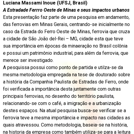
Luciana Massami Inoue (UFSJ, Brasil)
A Estradade Ferrro Oeste de Minas e seus impactos urbanos
Esta presentação faz parte de uma pesquisa em andamento,
das ferrovias em Minas Gerais, centrando-se inicialmente no
caso da Estrada do Ferro Oeste de Minas, ferrovia que cruza
a cidade de São João del-Rei – MG, cidade esta que teve
sua importância em épocas da minaeração no Brasil colônia
e possui um patrimônio industrial, para além da ferrovia, que
merece ser investigado.
A pesquissa possui como ponto de partida e utilza-se da
mesma metodologia empregada na tese de doutorado sobre
a história da Companhia Paulista de Estradas de Ferro, onde
foi verificada a importância desta juntamente com outras
principais ferrovias, no desenho do território paulista,
relacionando-se com o café, a imigração e a urbanização
destes espaços. Na atual pesquisa busca-se verificar se a
ferrovia teve a mesma importância e impacto nas cidades as
quais atravessou. Como metodologia, baseia-se na história,
na historia da empresa como também utiliza-se para a leitura