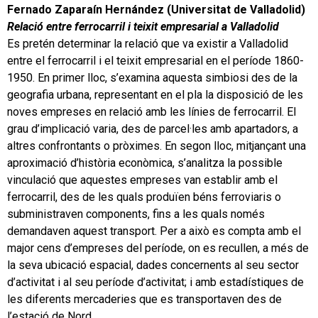
Fernado Zaparaín Hernández (Universitat de Valladolid)
Relació entre ferrocarril i teixit empresarial a Valladolid
Es pretén determinar la relació que va existir a Valladolid
entre el ferrocarril i el teixit empresarial en el període 1860-
1950. En primer lloc, s’examina aquesta simbiosi des de la
geografia urbana, representant en el pla la disposició de les
noves empreses en relació amb les línies de ferrocarril. El
grau d’implicació varia, des de parcel·les amb apartadors, a
altres confrontants o pròximes. En segon lloc, mitjançant una
aproximació d’història econòmica, s’analitza la possible
vinculació que aquestes empreses van establir amb el
ferrocarril, des de les quals produïen béns ferroviaris o
subministraven components, fins a les quals només
demandaven aquest transport. Per a això es compta amb el
major cens d’empreses del període, on es recullen, a més de
la seva ubicació espacial, dades concernents al seu sector
d’activitat i al seu període d’activitat; i amb estadístiques de
les diferents mercaderies que es transportaven des de
l’estació de Nord.