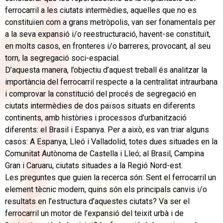
ferrocarril a les ciutats intermèdies, aquelles que no es
constituïen com a grans metròpolis, van ser fonamentals per
a la seva expansió i/o reestructuració, havent-se constituït,
en molts casos, en fronteres i/o barreres, provocant, al seu
torn, la segregació soci-espacial.
D’aquesta manera, l’objectiu d’aquest treball és analitzar la
importància del ferrocarril respecte a la centralitat intraurbana
i comprovar la constitució del procés de segregació en
ciutats intermèdies de dos països situats en diferents
continents, amb històries i processos d’urbanització
diferents: el Brasil i Espanya. Per a això, es van triar alguns
casos: A Espanya, Lleó i Valladolid, totes dues situades en la
Comunitat Autònoma de Castella i Lleó; al Brasil, Campina
Gran i Caruaru, ciutats situades a la Regió Nord-est.
Les preguntes que guien la recerca són: Sent el ferrocarril un
element tècnic modern, quins són els principals canvis i/o
resultats en l’estructura d’aquestes ciutats? Va ser el
ferrocarril un motor de l’expansió del teixit urbà i de