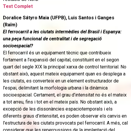
Text Complet
Doralice Sátyro Maia (UFPB), Luis Santos i Ganges
(Raïm)
El ferrocarril a les ciutats intermèdies del Brasil i Espanya:
una peça funcional de centralitat i de segregació
socioespacial?
El ferrocarril és un equipament tècnic que contribueix
fortament a l’expansió del capital, constituint en el segon
quart del segle XIX la principal xarxa de control territorial. No
obstant això, aquest mateix equipament quan es desplega a
les ciutats, es converteix en un element estructurador de
l’espai, delimitant la morfologia urbana i la dinàmica
socioespacial. Certament, el grau d’intensitat no és el mateix
a tot arreu, fins i tot en el mateix país. No obstant això, a
excepció de les dissonàncies espaciotemporals i els
diferents graus d’intensitat, es poden observar els canvis en
l’estructura de les ciutats provocats pel ferrocarril. A més, cal
considerar que les repercussions de la implantació del