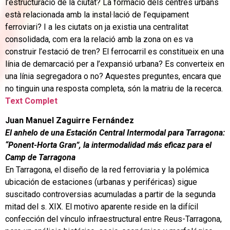
l’estructuració de la ciutat? La formació dels centres urbans
està relacionada amb la instal·lació de l’equipament
ferroviari? I a les ciutats on ja existia una centralitat
consolidada, com era la relació amb la zona on es va
construir l’estació de tren? El ferrocarril es constitueix en una
línia de demarcació per a l’expansió urbana? Es converteix en
una línia segregadora o no? Aquestes preguntes, encara que
no tinguin una resposta completa, són la matriu de la recerca.
Text Complet
Juan Manuel Zaguirre Fernández
El anhelo de una Estación Central Intermodal para Tarragona:
“Ponent-Horta Gran”, la intermodalidad más eficaz para el
Camp de Tarragona
En Tarragona, el diseño de la red ferroviaria y la polémica
ubicación de estaciones (urbanas y periféricas) sigue
suscitado controversias acumuladas a partir de la segunda
mitad del s. XIX. El motivo aparente reside en la difícil
confección del vínculo infraestructural entre Reus-Tarragona,