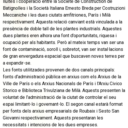
lluites i cooperació entre la Societé de Construction de
Batignolles i la Società Italiana Ernesto Breda per Costruzioni
Meccaniche i les dues ciutats amfitriones, París i Milà
respectivament. Aquesta relació canviant està vinculada a la
presència de doble tall de les plantes industrials. Aquestes
dues plantes eren alhora una font d’oportunitats, riquesa i
ocupació per als habitants. Però al mateix temps van ser una
font de contaminació, soroll i, sobretot, van ser instal·lacions
de gran envergadura espacial que buscaven noves terres per
a expandir-se.
Les fonts utilitzades provenen de dos canals principals:
fonts d’administració pública en arxius com els Arxius de la
Ville de París o els Arxius Nacionals de París i l’Arxiu Civico
Storico e Biblioteca Trivulziana de Milà. Aquests presenten la
voluntat de l’administració de la ciutat de controlar el seu
espai limitant-lo i governant-lo. El segon canal estarà format
per fonts dels arxius empresarials de Roubaix i Sesto San
Giovanni respectivament. Aquests presentaran les
necessitats i intencions de les dues empreses.