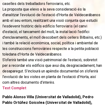
caselles dels treballadors ferroviaris, etc.
La proposta que elevo a la seva consideració és la
d’analitzar l’evolució de l’estació d’Horta de Valdecarábanos
amb el seu entorn, realitzant una visió conjunta que estudiï
l’esdevenir històric dels edificis ferroviaris (el canvi
d’estació, el tancament del moll, la instal·lació l’edifici
d’enclavaments, el moll descobert dels cellers Bilbaïns, etc.)
i també la relació econòmica, social, política i ambiental de
les construccions ferroviàries respecte a la petita població
toledana d’Horta de Valdecarábanos.
S’oferirà també una visió patrimonial de l’estació, sobretot
per a recordar els edificis que avui dia, desgraciadament, han
desaparegut. S’inclourà un apèndix documental on s’oferirà
l’evolució de les vistes en planta de l’estació d’Horta, així
com altres documents d’interès.
Text Complet
Pablo Alonso Villa (Universitat de Valladolid), Pedro
Pablo Ortúñez Goicolea (Universitat de Valladolid),