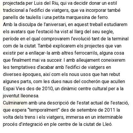
projectada per Luis del Riu, qui va decidir donar un estil
tradicional a l’edifici de viatgers, que va incorporar també
panells de taulells i una petita marquesina de ferro.
Amb la disculpa de l’aniversari, en aquest treball estudiarem
els avatars que l’estació ha vist al llarg del seu segle,
període en el qual comprovarem l’evolució tant de la terminal
com de la ciutat. També explicarem els projectes que van
existir per a enllaçar-la amb altres ferrocarrils, alguna cosa
que finalment mai va succeir. I amb alleujament coneixerem
les temptatives d’acabar amb l’edifici de viatgers en
diverses èpoques, així com els nous usos que han rebut
algunes parts, com les dues naus del cocherón que acullen
Espai Vies des de 2010, un dinàmic centre cultural per a la
joventut lleonesa.
Culminarem amb una descripció de l’estat actual de l’estació,
que espera “temporalment” des de setembre de 2011 la
volta dels trens i els viatgers, immersa en un interminable
procés d’integració en ple centre de la ciutat de Lleó.