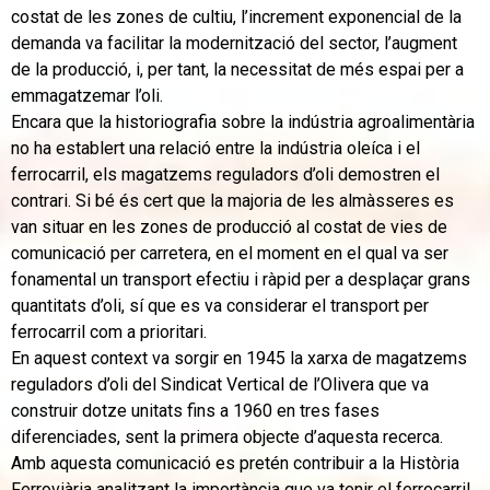
costat de les zones de cultiu, l’increment exponencial de la
demanda va facilitar la modernització del sector, l’augment
de la producció, i, per tant, la necessitat de més espai per a
emmagatzemar l’oli.
Encara que la historiografia sobre la indústria agroalimentària
no ha establert una relació entre la indústria oleíca i el
ferrocarril, els magatzems reguladors d’oli demostren el
contrari. Si bé és cert que la majoria de les almàsseres es
van situar en les zones de producció al costat de vies de
comunicació per carretera, en el moment en el qual va ser
fonamental un transport efectiu i ràpid per a desplaçar grans
quantitats d’oli, sí que es va considerar el transport per
ferrocarril com a prioritari.
En aquest context va sorgir en 1945 la xarxa de magatzems
reguladors d’oli del Sindicat Vertical de l’Olivera que va
construir dotze unitats fins a 1960 en tres fases
diferenciades, sent la primera objecte d’aquesta recerca.
Amb aquesta comunicació es pretén contribuir a la Història
Ferroviària analitzant la importància que va tenir el ferrocarril