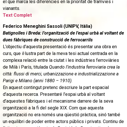
el que marca les diferències en la prioritat de tramvies i
vianants.
Text Complet
Federico Meneghini Sassoli (UNIPV, Itàlia)
Batignolles i Breda: l’organització de l’espai urbà al voltant de
dues fàbriques de construcció de ferrocarrils
L’objectiu d’aquesta presentació és presentar una obra en
curs, que il·lustra part de la meva tesi actual centrada en la
complexa relació entre la ciutat i les indústries ferroviàries
de Milà i París, titulada
Quando l’industria ferroviaria crea la
città: flussi di merci, urbanizzazione e industrializzazione a
Parigi e Milano (anni 1880 – 1910).
En aquest contingut pretenc descriure la part espacial
d’aquesta recerca. Presentaré l’espai urbà al voltant
d’aquestes fàbriques i el mecanisme darrere de la seva
organització a la fi del segle XIX. Com que aquesta
organització no era només una qüestió pràctica, sinó també
un equilibri de poder entre actors públics i privats. Continu de