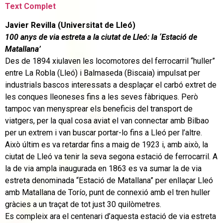
Text Complet
Javier Revilla (Universitat de Lleó)
100 anys de via estreta a la ciutat de Lleó: la ‘Estació de
Matallana’
Des de 1894 xiulaven les locomotores del ferrocarril “huller”
entre La Robla (Lleó) i Balmaseda (Biscaia) impulsat per
industrials bascos interessats a desplaçar el carbó extret de
les conques lleoneses fins a les seves fàbriques. Però
tampoc van menysprear els beneficis del transport de
viatgers, per la qual cosa aviat el van connectar amb Bilbao
per un extrem i van buscar portar-lo fins a Lleó per l’altre.
Això últim es va retardar fins a maig de 1923 i, amb això, la
ciutat de Lleó va tenir la seva segona estació de ferrocarril. A
la de via ampla inaugurada en 1863 es va sumar la de via
estreta denominada “Estació de Matallana” per enllaçar Lleó
amb Matallana de Torío, punt de connexió amb el tren huller
gràcies a un traçat de tot just 30 quilòmetres.
Es compleix ara el centenari d’aquesta estació de via estreta