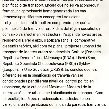
planificació de transport. Encara que no es va aconseguir
formar una aproximació homogeneïtzada i es van
desenvolupar diferents conceptes i solucions.
L’objectiu d’aquest treball és comprendre per què la
planificació de tramvia difereix dins del règim socialista, i
com això va afectar en l’estructura i l’espai de noves àrees
residencials. Per a això, s’aplicarà l’anàlisi comparativa
d’estudis teòrics, així com de plans i projectes urbans i de
transport de les tres àrees residencials, Gorbitz (Dresden,
República Democràtica d’Alemanya (RDA)), Líšeň (Brno,
República Socialista Checoeslovaca (RSC)) i Sykhiv
(Leópolis, la Unió Soviètica (URSS)). Es conclou que les
diferències en la planificació de tramvia van ser
condicionades per diferent nivell del control polític en
urbanisme, de la crítica del Moviment Modern i de la
interrelació entre urbanisme i planificació de transport. Com
el resultat, les àrees residencials estudiades tenen
variacions en l’organització de línies i de parades tramviàries