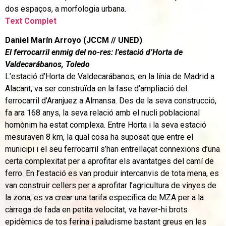
dos espaços, a morfologia urbana.
Text Complet
Daniel Marín Arroyo (JCCM // UNED)
El ferrocarril enmig del no-res: l’estació d’Horta de
Valdecarábanos, Toledo
L’estació d’Horta de Valdecarábanos, en la línia de Madrid a
Alacant, va ser construïda en la fase d’ampliació del
ferrocarril d’Aranjuez a Almansa. Des de la seva construcció,
fa ara 168 anys, la seva relació amb el nucli poblacional
homònim ha estat complexa. Entre Horta i la seva estació
mesuraven 8 km, la qual cosa ha suposat que entre el
municipi i el seu ferrocarril s’han entrellaçat connexions d’una
certa complexitat per a aprofitar els avantatges del camí de
ferro. En l’estació es van produir intercanvis de tota mena, es
van construir cellers per a aprofitar l’agricultura de vinyes de
la zona, es va crear una tarifa específica de MZA per a la
càrrega de fada en petita velocitat, va haver-hi brots
epidèmics de tos ferina i paludisme bastant greus en les