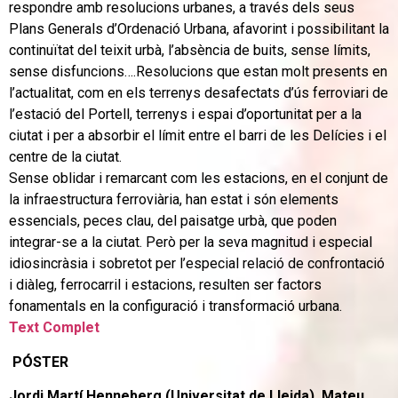
respondre amb resolucions urbanes, a través dels seus
Plans Generals d’Ordenació Urbana, afavorint i possibilitant la
continuïtat del teixit urbà, l’absència de buits, sense límits,
sense disfuncions….Resolucions que estan molt presents en
l’actualitat, com en els terrenys desafectats d’ús ferroviari de
l’estació del Portell, terrenys i espai d’oportunitat per a la
ciutat i per a absorbir el límit entre el barri de les Delícies i el
centre de la ciutat.
Sense oblidar i remarcant com les estacions, en el conjunt de
la infraestructura ferroviària, han estat i són elements
essencials, peces clau, del paisatge urbà, que poden
integrar-se a la ciutat. Però per la seva magnitud i especial
idiosincràsia i sobretot per l’especial relació de confrontació
i diàleg, ferrocarril i estacions, resulten ser factors
fonamentals en la configuració i transformació urbana.
Text Complet
PÓSTER
Jordi Martí Henneberg (Universitat de Lleida), Mateu