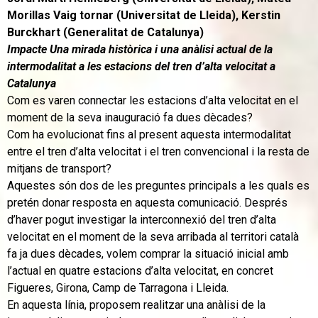
Morillas Vaig tornar (Universitat de Lleida), Kerstin
Burckhart (Generalitat de Catalunya)
Impacte Una mirada històrica i una anàlisi actual de la
intermodalitat a les estacions del tren d’alta velocitat a
Catalunya
Com es varen connectar les estacions d’alta velocitat en el
moment de la seva inauguració fa dues dècades?
Com ha evolucionat fins al present aquesta intermodalitat
entre el tren d’alta velocitat i el tren convencional i la resta de
mitjans de transport?
Aquestes són dos de les preguntes principals a les quals es
pretén donar resposta en aquesta comunicació. Després
d’haver pogut investigar la interconnexió del tren d’alta
velocitat en el moment de la seva arribada al territori català
fa ja dues dècades, volem comprar la situació inicial amb
l’actual en quatre estacions d’alta velocitat, en concret
Figueres, Girona, Camp de Tarragona i Lleida.
En aquesta línia, proposem realitzar una anàlisi de la