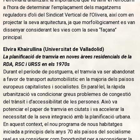
a l’hora de determinar l’emplaçament dels magatzems
reguladors d’oli del Sindicat Vertical de l’Olivera, així com en
projectar la seva arquitectura, ja que morfològicament es van
dissenyar considerant les vies com la seva “façana”
principal.
Elvira Khairullina (Universitat de Valladolid)
La planificació de tramvia en noves àrees residencials de la
RDA, RSC i URSS en els 1970s
Durant el període de postguerra, el tramvia va ser abandonat
a favor de transport automobilístic en la majoria dels països
europeus capitalistes i socialistes. En paral·lel, la ràpida
urbanització va condicionar greus problemes de congestió
del trànsit i d’accessibilitat de les persones. Això va
potenciar el paper de tramvia en ciutats i va accelerar la
necessitat de la seva integració amb la planificació urbana.
En aquest context, el nou programa de nous habitatges
iniciada a principis dels anys 70 als països del socialisme
real es va considerar com l’oportunitat per a reconsiderar la