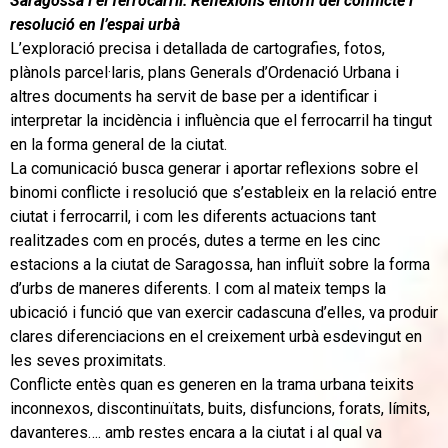
Saragossa i el ferrocarril: Reflexions entorn del conflicte i
resolució en l’espai urbà
L’exploració precisa i detallada de cartografies, fotos,
plànols parcel·laris, plans Generals d’Ordenació Urbana i
altres documents ha servit de base per a identificar i
interpretar la incidència i influència que el ferrocarril ha tingut
en la forma general de la ciutat.
La comunicació busca generar i aportar reflexions sobre el
binomi conflicte i resolució que s’estableix en la relació entre
ciutat i ferrocarril, i com les diferents actuacions tant
realitzades com en procés, dutes a terme en les cinc
estacions a la ciutat de Saragossa, han influït sobre la forma
d’urbs de maneres diferents. I com al mateix temps la
ubicació i funció que van exercir cadascuna d’elles, va produir
clares diferenciacions en el creixement urbà esdevingut en
les seves proximitats.
Conflicte entès quan es generen en la trama urbana teixits
inconnexos, discontinuïtats, buits, disfuncions, forats, límits,
davanteres…. amb restes encara a la ciutat i al qual va