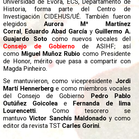
Universidad de Évora, ECS, Departamento de
Historia, forma parte del Centro de
Investigación CIDEHUS/UÉ. También fueron
elegidos
Aurora Mª Martínez
Corral
,
Eduardo Abad García
y
Guillermo A.
Guajardo Soto
como nuevos vocales del
Consejo de Gobierno
de ASIHF; así
como
Miguel Muñoz Rubio
como Presidente
de Honor, mérito que pasa a compartir con
Magda Pinheiro.
Se mantuvieron, como vicepresidente
Jordi
Martí Hennerberg
e como miembros vocales
del Consejo de Gobierno
Pedro Pablo
Outúñez Goicolea
e
Fernanda de lima
Lourencetti
. Como tesorero se
mantuvo
Victor Sanchís Maldonado
y como
editor da revista TST
Carles Gorini
.